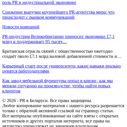
роль PR в индустриальной экономике
Снижение выручки крупнейшего PR-агентства мира: что
происходит с рынком коммуникаций
Новости компаний
PR-индустрия Великобритании приносит экономике £7,1
млрд и поддерживает 95 тысяч…
Британская отрасль связей с общественностью ежегодно
создаёт около £7,1 млрд валовой добавленной стоимости и…
Карьерный старт после университета: какие навыки реально
ценятся работодателями
Как завод мебельной фурнитуры попал в кризис, как мы
меняли ситуацию на производстве, чтобы найти новых
клиентов
© 2026 - PR в Беларуси. Все права защищены.
Любое копирование материалов с нашего ресурса разрешается
только с обратной активной ссылкой на страницу статьи.
Все материалы опубликованные на сайте взяты с открытых
источников и других порталов интернета, все права на
авторство принадлежат их законным владельцам.