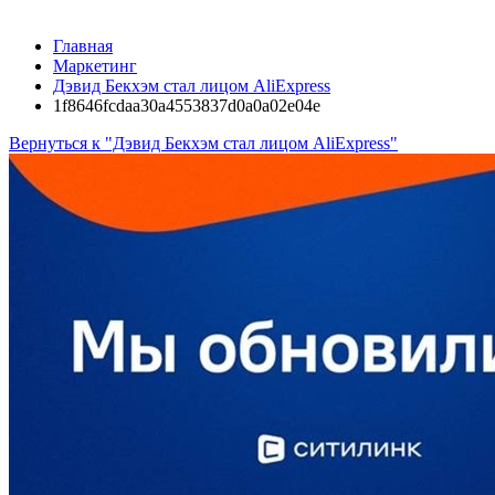
Главная
Маркетинг
Дэвид Бекхэм стал лицом AliExpress
1f8646fcdaa30a4553837d0a0a02e04e
Вернуться к "Дэвид Бекхэм стал лицом AliExpress"