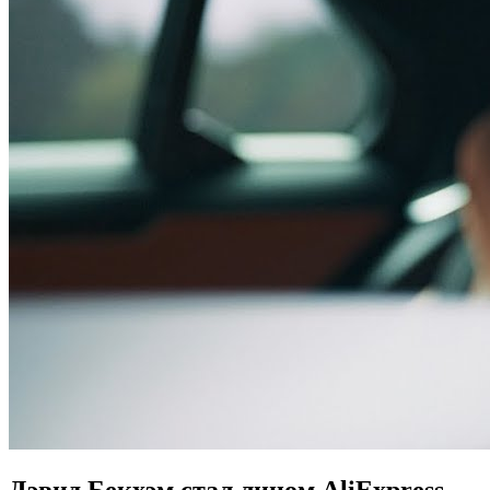
Дэвид Бекхэм стал лицом AliExpress