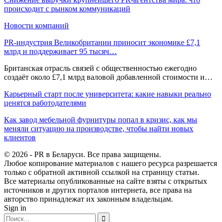
происходит с рынком коммуникаций
Новости компаний
PR-индустрия Великобритании приносит экономике £7,1
млрд и поддерживает 95 тысяч…
Британская отрасль связей с общественностью ежегодно
создаёт около £7,1 млрд валовой добавленной стоимости и…
Карьерный старт после университета: какие навыки реально
ценятся работодателями
Как завод мебельной фурнитуры попал в кризис, как мы
меняли ситуацию на производстве, чтобы найти новых
клиентов
© 2026 - PR в Беларуси. Все права защищены.
Любое копирование материалов с нашего ресурса разрешается
только с обратной активной ссылкой на страницу статьи.
Все материалы опубликованные на сайте взяты с открытых
источников и других порталов интернета, все права на
авторство принадлежат их законным владельцам.
Sign in