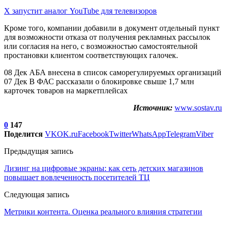
X запустит аналог YouTube для телевизоров
Кроме того, компании добавили в документ отдельный пункт
для возможности отказа от получения рекламных рассылок
или согласия на него, с возможностью самостоятельной
простановки клиентом соответствующих галочек.
08 Дек АБА внесена в список саморегулируемых организаций
07 Дек В ФАС рассказали о блокировке свыше 1,7 млн
карточек товаров на маркетплейсах
Источник:
www.sostav.ru
0
147
Поделится
VK
OK.ru
Facebook
Twitter
WhatsApp
Telegram
Viber
Предыдущая запись
Лизинг на цифровые экраны: как сеть детских магазинов
повышает вовлеченность посетителей ТЦ
Следующая запись
Метрики контента. Оценка реального влияния стратегии