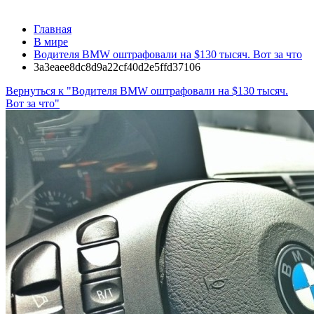
Главная
В мире
Водителя BMW оштрафовали на $130 тысяч. Вот за что
3a3eaee8dc8d9a22cf40d2e5ffd37106
Вернуться к "Водителя BMW оштрафовали на $130 тысяч.
Вот за что"