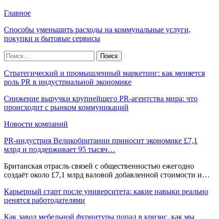
Главное
Способы уменьшить расходы на коммунальные услуги,
покупки и бытовые сервисы
Стратегический и промышленный маркетинг: как меняется
роль PR в индустриальной экономике
Снижение выручки крупнейшего PR-агентства мира: что
происходит с рынком коммуникаций
Новости компаний
PR-индустрия Великобритании приносит экономике £7,1
млрд и поддерживает 95 тысяч…
Британская отрасль связей с общественностью ежегодно
создаёт около £7,1 млрд валовой добавленной стоимости и…
Карьерный старт после университета: какие навыки реально
ценятся работодателями
Как завод мебельной фурнитуры попал в кризис, как мы