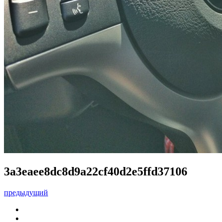
3a3eaee8dc8d9a22cf40d2e5ffd37106
предыдущий