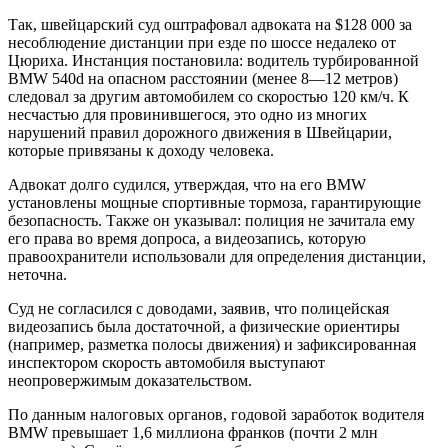
Так, швейцарский суд оштрафовал адвоката на $128 000 за
несоблюдение дистанции при езде по шоссе недалеко от
Цюриха. Инстанция постановила: водитель турбированной
BMW 540d на опасном расстоянии (менее 8—12 метров)
следовал за другим автомобилем со скоростью 120 км/ч. К
несчастью для провинившегося, это одно из многих
нарушений правил дорожного движения в Швейцарии,
которые привязаны к доходу человека.
Адвокат долго судился, утверждая, что на его BMW
установлены мощные спортивные тормоза, гарантирующие
безопасность. Также он указывал: полиция не зачитала ему
его права во время допроса, а видеозапись, которую
правоохранители использовали для определения дистанции,
неточна.
Суд не согласился с доводами, заявив, что полицейская
видеозапись была достаточной, а физические ориентиры
(например, разметка полосы движения) и зафиксированная
инспектором скорость автомобиля выступают
неопровержимым доказательством.
По данным налоговых органов, годовой заработок водителя
BMW превышает 1,6 миллиона франков (почти 2 млн