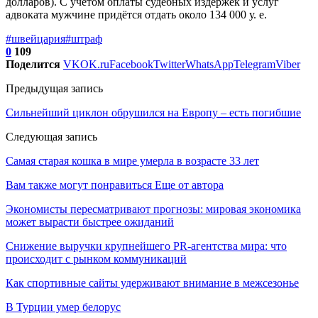
долларов). С учётом оплаты судебных издержек и услуг
адвоката мужчине придётся отдать около 134 000 у. е.
#швейцария
#штраф
0
109
Поделится
VK
OK.ru
Facebook
Twitter
WhatsApp
Telegram
Viber
Предыдущая запись
Сильнейший циклон обрушился на Европу – есть погибшие
Следующая запись
Самая старая кошка в мире умерла в возрасте 33 лет
Вам также могут понравиться
Еще от автора
Экономисты пересматривают прогнозы: мировая экономика
может вырасти быстрее ожиданий
Снижение выручки крупнейшего PR-агентства мира: что
происходит с рынком коммуникаций
Как спортивные сайты удерживают внимание в межсезонье
В Турции умер белорус