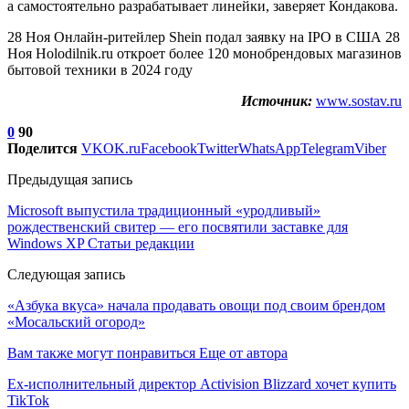
а самостоятельно разрабатывает линейки, заверяет Кондакова.
28 Ноя Онлайн-ритейлер Shein подал заявку на IPO в США 28
Ноя Holodilnik.ru откроет более 120 монобрендовых магазинов
бытовой техники в 2024 году
Источник:
www.sostav.ru
0
90
Поделится
VK
OK.ru
Facebook
Twitter
WhatsApp
Telegram
Viber
Предыдущая запись
Microsoft выпустила традиционный «уродливый»
рождественский свитер — его посвятили заставке для
Windows XP Статьи редакции
Следующая запись
«Азбука вкуса» начала продавать овощи под своим брендом
«Мосальский огород»
Вам также могут понравиться
Еще от автора
Ex-исполнительный директор Activision Blizzard хочет купить
TikTok