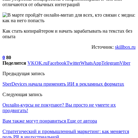
отличаются от обычных интеграций
Как стать копирайтером и начать зарабатывать на текстах без
опыта
Источник:
skillbox.ru
0
80
Поделится
VK
OK.ru
Facebook
Twitter
WhatsApp
Telegram
Viber
Предыдущая запись
SberDevices начала применять ИИ в рекламных форматах
Следующая запись
Онлайн-курсы не покупают? Вы просто не умеете их
продвигать!
Вам также могут понравиться
Еще от автора
Стратегический и промышленный маркетинг: как меняется
роль PR в индустриальной…