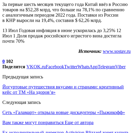
За первые шесть месяцев текущего года Китай ввёз в Россию
товаров на $52,28 млрд, что больше на 78,1% по сравнению
с аналогичным периодом 2022 года. Поставки из России
в КНР выросли на 19,4%, составив $ 62,26 млрд.
13 Июл Годовая инфляция в июне ускорилась до 3,25% 12
Июл 1 Доля продаж российского игристого вина достигла
почти 70%
Источник:
www.sostav.ru
0
102
Поделится
VK
OK.ru
Facebook
Twitter
WhatsApp
Telegram
Viber
Предыдущая запись
Йогуртовые путешествия вкусами и странами: креативный
кейс от ТМ «На здоров’я»
Следующая запись
Сеть «Галамарт» открыла новые дискаунтеры «Пыжикофф»
Вам также могут понравиться
Еще от автора
Ex-исполнительный директор Activision Blizzard хочет купить