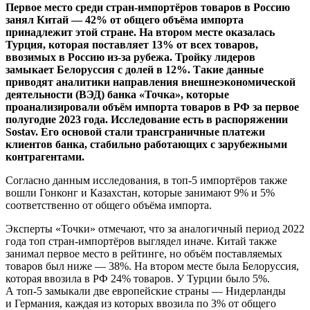
Первое место среди стран-импортёров товаров в Россию
занял Китай — 42% от общего объёма импорта
принадлежит этой стране. На втором месте оказалась
Турция, которая поставляет 13% от всех товаров,
ввозимых в Россию из-за рубежа. Тройку лидеров
замыкает Белоруссия с долей в 12%. Такие данные
приводят аналитики направления внешнеэкономической
деятельности (ВЭД) банка «Точка», которые
проанализировали объём импорта товаров в РФ за первое
полугодие 2023 года. Исследование есть в распоряжении
Sostav. Его основой стали трансграничные платежи
клиентов банка, стабильно работающих с зарубежными
контрагентами.
Согласно данным исследования, в топ-5 импортёров также
вошли Гонконг и Казахстан, которые занимают 9% и 5%
соответственно от общего объёма импорта.
Эксперты «Точки» отмечают, что за аналогичный период 2022
года топ стран-импортёров выглядел иначе. Китай также
занимал первое место в рейтинге, но объём поставляемых
товаров был ниже — 38%. На втором месте была Белоруссия,
которая ввозила в РФ 24% товаров. У Турции было 5%.
А топ-5 замыкали две европейские страны — Нидерланды
и Германия, каждая из которых ввозила по 3% от общего