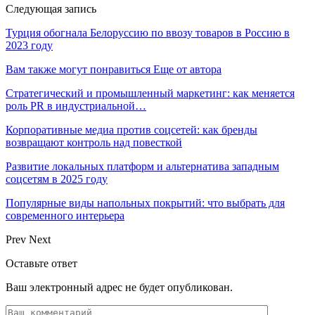
Следующая запись
Турция обогнала Белоруссию по ввозу товаров в Россию в
2023 году
Вам также могут понравиться
Еще от автора
Стратегический и промышленный маркетинг: как меняется
роль PR в индустриальной…
Корпоративные медиа против соцсетей: как бренды
возвращают контроль над повесткой
Развитие локальных платформ и альтернатива западным
соцсетям в 2025 году
Популярные виды напольных покрытий: что выбрать для
современного интерьера
Prev
Next
Оставьте ответ
Ваш электронный адрес не будет опубликован.