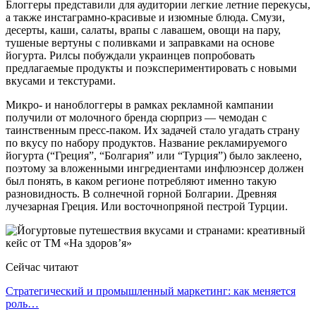
Блоггеры представили для аудитории легкие летние перекусы,
а также инстаграмно-красивые и изюмные блюда. Смузи,
десерты, каши, салаты, врапы с лавашем, овощи на пару,
тушеные вертуны с поливками и заправками на основе
йогурта. Рилсы побуждали украинцев попробовать
предлагаемые продукты и поэкспериментировать с новыми
вкусами и текстурами.
Микро- и наноблоггеры в рамках рекламной кампании
получили от молочного бренда сюрприз — чемодан с
таинственным пресс-паком. Их задачей стало угадать страну
по вкусу по набору продуктов. Название рекламируемого
йогурта (“Греция”, “Болгария” или “Турция”) было заклеено,
поэтому за вложенными ингредиентами инфлюэнсер должен
был понять, в каком регионе потребляют именно такую
разновидность. В солнечной горной Болгарии. Древняя
лучезарная Греция. Или восточнопряной пестрой Турции.
Сейчас читают
Стратегический и промышленный маркетинг: как меняется
роль…