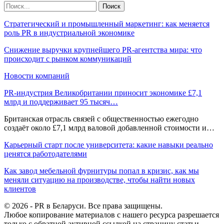
Стратегический и промышленный маркетинг: как меняется
роль PR в индустриальной экономике
Снижение выручки крупнейшего PR-агентства мира: что
происходит с рынком коммуникаций
Новости компаний
PR-индустрия Великобритании приносит экономике £7,1
млрд и поддерживает 95 тысяч…
Британская отрасль связей с общественностью ежегодно
создаёт около £7,1 млрд валовой добавленной стоимости и…
Карьерный старт после университета: какие навыки реально
ценятся работодателями
Как завод мебельной фурнитуры попал в кризис, как мы
меняли ситуацию на производстве, чтобы найти новых
клиентов
© 2026 - PR в Беларуси. Все права защищены.
Любое копирование материалов с нашего ресурса разрешается
только с обратной активной ссылкой на страницу статьи.