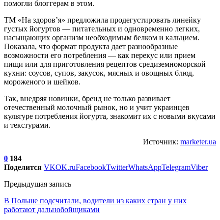
помогли блоггерам в этом.
ТМ «На здоров’я» предложила продегустировать линейку
густых йогуртов — питательных и одновременно легких,
насыщающих организм необходимым белком и кальцием.
Показала, что формат продукта дает разнообразные
возможности его потребления — как перекус или прием
пищи или для приготовления рецептов средиземноморской
кухни: соусов, супов, закусок, мясных и овощных блюд,
мороженого и шейков.
Так, внедряя новинки, бренд не только развивает
отечественный молочный рынок, но и учит украинцев
культуре потребления йогурта, знакомит их с новыми вкусами
и текстурами.
Источник:
marketer.ua
0
184
Поделится
VK
OK.ru
Facebook
Twitter
WhatsApp
Telegram
Viber
Предыдущая запись
В Польше подсчитали, водители из каких стран у них
работают дальнобойщиками