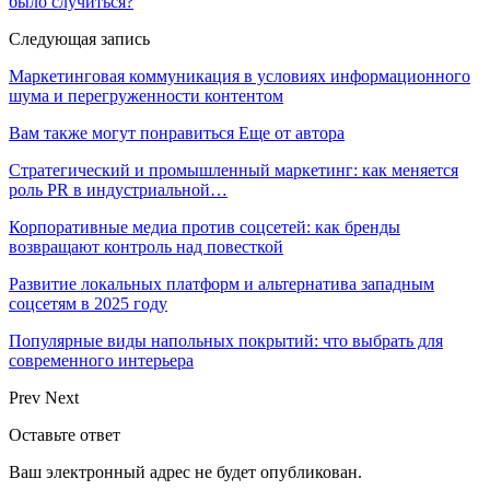
было случиться?
Следующая запись
​Маркетинговая коммуникация в условиях информационного
шума и перегруженности контентом
Вам также могут понравиться
Еще от автора
Стратегический и промышленный маркетинг: как меняется
роль PR в индустриальной…
Корпоративные медиа против соцсетей: как бренды
возвращают контроль над повесткой
Развитие локальных платформ и альтернатива западным
соцсетям в 2025 году
Популярные виды напольных покрытий: что выбрать для
современного интерьера
Prev
Next
Оставьте ответ
Ваш электронный адрес не будет опубликован.