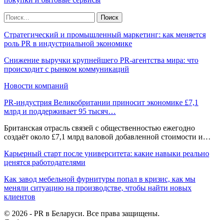
Стратегический и промышленный маркетинг: как меняется
роль PR в индустриальной экономике
Снижение выручки крупнейшего PR-агентства мира: что
происходит с рынком коммуникаций
Новости компаний
PR-индустрия Великобритании приносит экономике £7,1
млрд и поддерживает 95 тысяч…
Британская отрасль связей с общественностью ежегодно
создаёт около £7,1 млрд валовой добавленной стоимости и…
Карьерный старт после университета: какие навыки реально
ценятся работодателями
Как завод мебельной фурнитуры попал в кризис, как мы
меняли ситуацию на производстве, чтобы найти новых
клиентов
© 2026 - PR в Беларуси. Все права защищены.