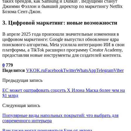
таких брендов, как Samsung и Dunkin’. Ведущими станут
Джимми Фэллон и бывший директор по маркетингу Netflix
Бозома Сент-Джон.
3.
Цифровой маркетинг: новые возможности
В апреле 2025 года произошли значительные изменения в
цифровом маркетинге: Google выпустил обновление ядра
поискового алгоритма, Meta усилила интеграцию ИИ в свои
платформы, а TikTok расширил программу Creator Academy,
предоставляя новые инструменты для создателей контента.
0
779
Поделится
VK
OK.ru
Facebook
Twitter
WhatsApp
Telegram
Viber
Предыдущая запись
ЕС может оштрафовать соцсеть X Илона Маска более чем на
$1 млрд
Следующая запись
Популярные виды напольных покрытий: что выбрать для
современного интерьера
Вам также могут понравиться
Еще от автора