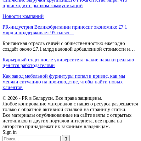
происходит с рынком коммуникаций
Новости компаний
PR-индустрия Великобритании приносит экономике £7,1
млрд и поддерживает 95 тысяч…
Британская отрасль связей с общественностью ежегодно
создаёт около £7,1 млрд валовой добавленной стоимости и…
Карьерный старт после университета: какие навыки реально
ценятся работодателями
Как завод мебельной фурнитуры попал в кризис, как мы
меняли ситуацию на производстве, чтобы найти новых
клиентов
© 2026 - PR в Беларуси. Все права защищены.
Любое копирование материалов с нашего ресурса разрешается
только с обратной активной ссылкой на страницу статьи.
Все материалы опубликованные на сайте взяты с открытых
источников и других порталов интернета, все права на
авторство принадлежат их законным владельцам.
Sign in