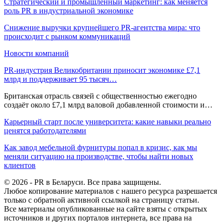
Стратегический и промышленный маркетинг: как меняется
роль PR в индустриальной экономике
Снижение выручки крупнейшего PR-агентства мира: что
происходит с рынком коммуникаций
Новости компаний
PR-индустрия Великобритании приносит экономике £7,1
млрд и поддерживает 95 тысяч…
Британская отрасль связей с общественностью ежегодно
создаёт около £7,1 млрд валовой добавленной стоимости и…
Карьерный старт после университета: какие навыки реально
ценятся работодателями
Как завод мебельной фурнитуры попал в кризис, как мы
меняли ситуацию на производстве, чтобы найти новых
клиентов
© 2026 - PR в Беларуси. Все права защищены.
Любое копирование материалов с нашего ресурса разрешается
только с обратной активной ссылкой на страницу статьи.
Все материалы опубликованные на сайте взяты с открытых
источников и других порталов интернета, все права на