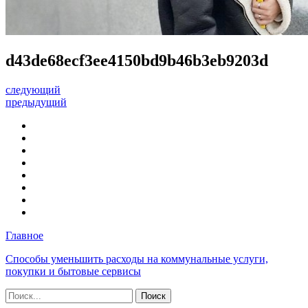
d43de68ecf3ee4150bd9b46b3eb9203d
следующий
предыдущий
Главное
Способы уменьшить расходы на коммунальные услуги,
покупки и бытовые сервисы