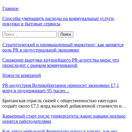
Главное
Способы уменьшить расходы на коммунальные услуги,
покупки и бытовые сервисы
Стратегический и промышленный маркетинг: как меняется
роль PR в индустриальной экономике
Снижение выручки крупнейшего PR-агентства мира: что
происходит с рынком коммуникаций
Новости компаний
PR-индустрия Великобритании приносит экономике £7,1
млрд и поддерживает 95 тысяч…
Британская отрасль связей с общественностью ежегодно
создаёт около £7,1 млрд валовой добавленной стоимости и…
Карьерный старт после университета: какие навыки реально
ценятся работодателями
Как завод мебельной фурнитуры попал в кризис, как мы