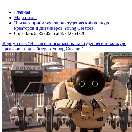
Главная
Маркетинг
Начался приём заявок на студенческий конкурс
креаторов и дизайнеров Young Creators
65c75f26c65357d5efcaf4b742754329
Вернуться к "Начался приём заявок на студенческий конкурс
креаторов и дизайнеров Young Creators"