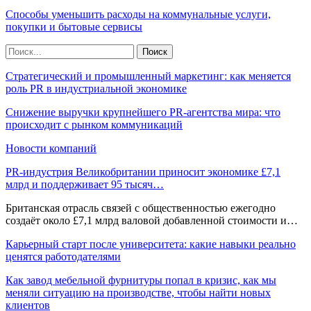
Способы уменьшить расходы на коммунальные услуги,
покупки и бытовые сервисы
Стратегический и промышленный маркетинг: как меняется
роль PR в индустриальной экономике
Снижение выручки крупнейшего PR-агентства мира: что
происходит с рынком коммуникаций
Новости компаний
PR-индустрия Великобритании приносит экономике £7,1
млрд и поддерживает 95 тысяч…
Британская отрасль связей с общественностью ежегодно
создаёт около £7,1 млрд валовой добавленной стоимости и…
Карьерный старт после университета: какие навыки реально
ценятся работодателями
Как завод мебельной фурнитуры попал в кризис, как мы
меняли ситуацию на производстве, чтобы найти новых
клиентов