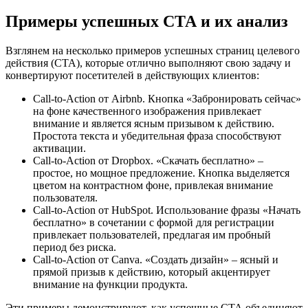
Примеры успешных СТА и их анализ
Взглянем на несколько примеров успешных страниц целевого
действия (СТА), которые отлично выполняют свою задачу и
конвертируют посетителей в действующих клиентов:
Call-to-Action от Airbnb. Кнопка «Забронировать сейчас»
на фоне качественного изображения привлекает
внимание и является ясным призывом к действию.
Простота текста и убедительная фраза способствуют
активации.
Call-to-Action от Dropbox. «Скачать бесплатно» –
простое, но мощное предложение. Кнопка выделяется
цветом на контрастном фоне, привлекая внимание
пользователя.
Call-to-Action от HubSpot. Использование фразы «Начать
бесплатно» в сочетании с формой для регистрации
привлекает пользователей, предлагая им пробный
период без риска.
Call-to-Action от Canva. «Создать дизайн» – ясный и
прямой призыв к действию, который акцентирует
внимание на функции продукта.
Эти примеры демонстрируют, как успешные СТА объединяют