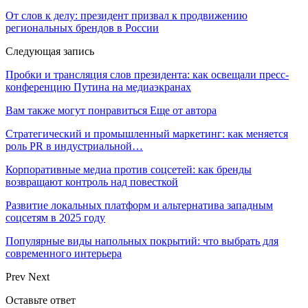
От слов к делу: президент призвал к продвижению
региональных брендов в России
Следующая запись
Пробки и трансляция слов президента: как освещали пресс-
конференцию Путина на медиаэкранах
Вам также могут понравиться
Еще от автора
Стратегический и промышленный маркетинг: как меняется
роль PR в индустриальной…
Корпоративные медиа против соцсетей: как бренды
возвращают контроль над повесткой
Развитие локальных платформ и альтернатива западным
соцсетям в 2025 году
Популярные виды напольных покрытий: что выбрать для
современного интерьера
Prev
Next
Оставьте ответ