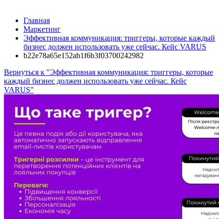
Главная
Маркетинг
Эффективная коммуникация: триггеры, которые каждый
бизнес должен использовать уже сейчас. Кейс VARUS
b22e78a65e152ab1f6b3f03700242982
Вернуться к "Эффективная коммуникация: триггеры, которые
каждый бизнес должен использовать уже сейчас. Кейс
VARUS"