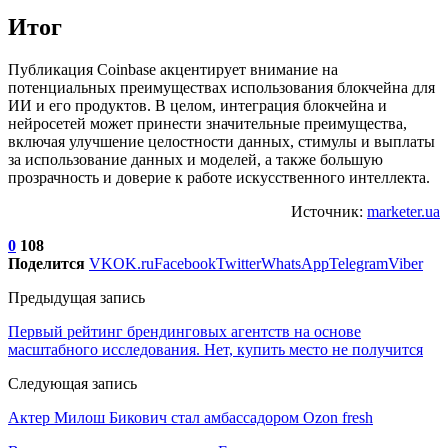
Итог
Публикация Coinbase акцентирует внимание на
потенциальных преимуществах использования блокчейна для
ИИ и его продуктов. В целом, интеграция блокчейна и
нейросетей может принести значительные преимущества,
включая улучшение целостности данных, стимулы и выплаты
за использование данных и моделей, а также большую
прозрачность и доверие к работе искусственного интеллекта.
Источник:
marketer.ua
0
108
Поделится
VK
OK.ru
Facebook
Twitter
WhatsApp
Telegram
Viber
Предыдущая запись
Первый рейтинг брендинговых агентств на основе
масштабного исследования. Нет, купить место не получится
Следующая запись
Актер Милош Бикович стал амбассадором Ozon fresh