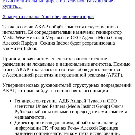
Ex-исполнительный директор Activision Blizzard хочет
купить…
X запустит аналог YouTube для телевизоров
Также в состав АКАР войдёт комиссия искусственного
интеллекта. Её сопредседателями назначены гендиректор
Media Wise Николай Муравьёв и CEO Agenda Media Group
Алексей Парфун. Секция Indoor будет реорганизована
в комитет Indoor.
Принята новая система членских взносов: исчезнет
разделение на локальные и национальные агентства. Помимо
этого, АКАР отказалась от системы обоюдного членства
с Ассоциацией развития интерактивной рекламы (АРИР).
Утвердили новых руководителей структурных подразделений
АКАР, которые войдут в состав совета ассоциации:
Гендиректор группы АДВ Андрей Чуваев и CEO
агентства United Partners (Media Instinct Group) Ольга
Рублёва выбраны новыми сопредседателеми комитета
медиаагентств.
Директор по исследованиям, обработке и анализу
информации ГК «Родная Речь» Алексей Баранцев
назначен сопредседателем комитета исследований,