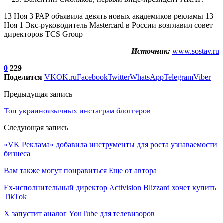
13 Ноя 3 РАР объявила девять новых академиков рекламы 13
Ноя 1 Экс-руководитель Mastercard в России возглавил совет
директоров TCS Group
Источник:
www.sostav.ru
0
229
Поделится
VK
OK.ru
Facebook
Twitter
WhatsApp
Telegram
Viber
Предыдущая запись
Топ украиноязычных инстаграм блоггеров
Следующая запись
«VK Реклама» добавила инструменты для роста узнаваемости
бизнеса
Вам также могут понравиться
Еще от автора
Ex-исполнительный директор Activision Blizzard хочет купить
TikTok
X запустит аналог YouTube для телевизоров