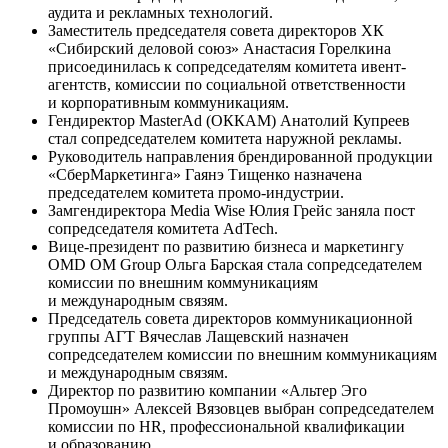
аудита и рекламных технологий.
Заместитель председателя совета директоров ХК
«Сибирский деловой союз» Анастасия Горелкина
присоединилась к сопредседателям комитета ивент-
агентств, комиссии по социальной ответственности
и корпоративным коммуникациям.
Гендиректор MasterAd (ОККАМ) Анатолий Купреев
стал сопредседателем комитета наружной рекламы.
Руководитель направления брендированной продукции
«СберМаркетинга» Гаянэ Тищенко назначена
председателем комитета промо-индустрии.
Замгендиректора Media Wise Юлия Грейс заняла пост
сопредседателя комитета AdTech.
Вице-президент по развитию бизнеса и маркетингу
OMD OM Group Ольга Барская стала сопредседателем
комиссии по внешним коммуникациям
и международным связям.
Председатель совета директоров коммуникационной
группы АГТ Вячеслав Лащевский назначен
сопредседателем комиссии по внешним коммуникациям
и международным связям.
Директор по развитию компании «Альтер Эго
Промоушн» Алексей Вязовцев выбран сопредседателем
комиссии по HR, профессиональной квалификации
и образованию.