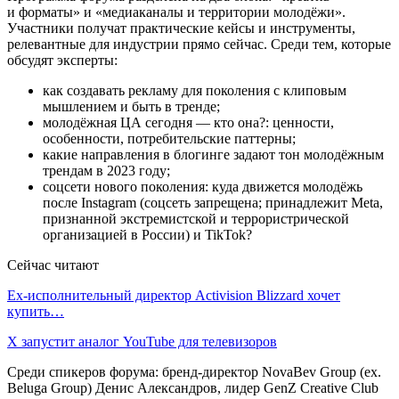
и форматы» и «медиаканалы и территории молодёжи».
Участники получат практические кейсы и инструменты,
релевантные для индустрии прямо сейчас. Среди тем, которые
обсудят эксперты:
как создавать рекламу для поколения с клиповым
мышлением и быть в тренде;
молодёжная ЦА сегодня — кто она?: ценности,
особенности, потребительские паттерны;
какие направления в блогинге задают тон молодёжным
трендам в 2023 году;
соцсети нового поколения: куда движется молодёжь
после Instagram (соцсеть запрещена; принадлежит Meta,
признанной экстремистской и террористрической
организацией в России) и TikTok?
Сейчас читают
Ex-исполнительный директор Activision Blizzard хочет
купить…
X запустит аналог YouTube для телевизоров
Среди спикеров форума: бренд-директор NovaBev Group (ex.
Beluga Group) Денис Александров, лидер GenZ Creative Club