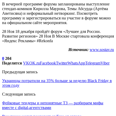
В вечерней программе форума запланированы выступление
стендап-комиков Кирилла Маурова, Темы Абсурда (Артёма
Аветисяна) и неформальный нетворкинг. Посмотреть
программу и зарегистрироваться на участие в форуме можно
на официальном сайте мероприятия.
28 Ноя 18 декабря пройдёт форум «Лучшее для России.
Развитие регионов» 28 Ноя В Москве стартовала конференция
«Яндекс Рекламы» #Rekonfa
Источник:
www.sostav.ru
0
204
Поделится
VK
OK.ru
Facebook
Twitter
WhatsApp
Telegram
Viber
Предыдущая запись
Украинцы потратили на 35% больше за неделю Black Friday в
этом году
Следующая запись
Фейковые тендеры и непонятные ТЗ — разбираем мифы
вместе с digital-агентствами