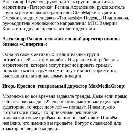
Александр Шувалов, руководитель группы диджитал-
маркетинга «Пятёрочка» Регина Ахраменюк, руководитель
группы регионального развития «СберМаркет» Даниил
Смелкин, медиаменеджер «Тинькофф» Надежда Иванникова,
руководитель молодёжного направления МТС Валерий
Копытин и другие представители индустрии.
Александр Рагиня, исполнительный директор школы
бизнеса «Синергия»:
Одна из самых активных и влиятельных групп
потребителей — это молодёжь. Ны рынке востребованы
маркетологи, которые могут прогнозировать тренды,
пользоваться инструментами ситуативного маркетинга,
выстраивать нативные коммуникации.
Игорь Краснов, генеральный директор MaxMediaGroup:
Молодёжь во все времена задавала тренды. Даже если прямо
сейчас люди младше 25 ещё не попадают в вашу целевую
аудиторию, то через пару лет — попадут. И вам нужно
готовиться к тому, что привычные рекламные
и маркетинговые приёмы на них не сработают. Причём
неважно, что именно вы продаёте: йогурт с лавандой или
трактор последней модели.