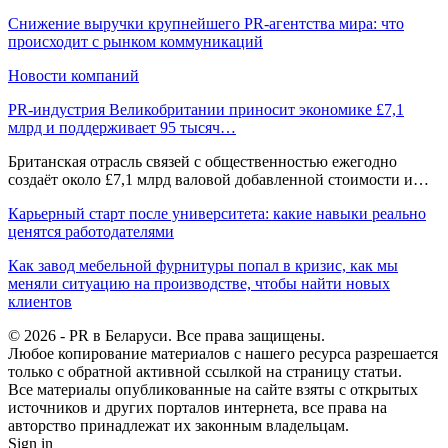
Снижение выручки крупнейшего PR-агентства мира: что
происходит с рынком коммуникаций
Новости компаний
PR-индустрия Великобритании приносит экономике £7,1
млрд и поддерживает 95 тысяч…
Британская отрасль связей с общественностью ежегодно
создаёт около £7,1 млрд валовой добавленной стоимости и…
Карьерный старт после университета: какие навыки реально
ценятся работодателями
Как завод мебельной фурнитуры попал в кризис, как мы
меняли ситуацию на производстве, чтобы найти новых
клиентов
© 2026 - PR в Беларуси. Все права защищены.
Любое копирование материалов с нашего ресурса разрешается
только с обратной активной ссылкой на страницу статьи.
Все материалы опубликованные на сайте взяты с открытых
источников и других порталов интернета, все права на
авторство принадлежат их законным владельцам.
Sign in