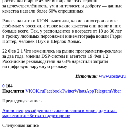
россиянки старше 45 лет выбирали этих героинь
за целеустремлённость, ум и интеллект, и доброту — данные
качества назвали более 60% опрошенных.
Ранее аналитики KION выяснили, какие киногерои самые
любимые у россиян, а также какие качества они ценят в них
больше всего. Так, у респондентов в возрасте от 18 до 30 лет
в тройку любимых персонажей кинематографа вошли Гарри
Поттер, Человек-Паук и Шерлок Холмс.
22 Фев 2 1 Что изменилось на рынке программатик-рекламы
за два года: мнения DSP-систем и агентств 19 Фев 1 2
Российские рекламодатели на 63% нарастили затраты
на цифровую наружную рекламу
Источник:
www.sostav.ru
0
104
Поделится
VK
OK.ru
Facebook
Twitter
WhatsApp
Telegram
Viber
Предыдущая запись
Анонс непревзойденного соревнования в мире диджитал-
маркетинга: «Битва за аудиторию»
Следующая запись