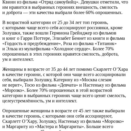
Квинн из фильма «Отряд самоубийц». Девушки отметили, что
им нравится в выбранных героинях внешность, смелость
и доброта — эти качества выбрали более 60% опрошенных.
В возрастной категории от 25 до 34 лет топ героинь,
с которыми чаще всего себя ассоциируют россиянки, кроме
Золушки, также вошли Гермиона Грейнджер из фильмов
и книг о Гарри Поттере, Элизабет Беннет из книги и фильма
«Гордость и предубеждение», Роза из фильма «Титаник»
и Эльза из мультфильма «Холодное сердце». Более 70%
опрошенных в этих героинях нравятся смелость, доброта,
ум и интеллект.
Женщины в возрасте от 35 до 44 лет помимо Скарлетт О’Хара
в качестве героини, с которой они чаще всего ассоциировали
себя, выбирали Золушку, Катерину из «Москва слезам
не верит», Тосю из фильма «Девчата» и Настеньку из фильма
«Морозко». Более 70% опрошенных в этой возрастной
категории в выбранных героинях чаще всего ценят смелость,
целеустремлённость, ум и интеллект.
Опрошенные женщины в возрасте от 45 лет также выбирали
в качестве героинь, с которыми они себя ассоциируют,
Скарлетт О’Хару, Золушку, Настеньку из фильма «Морозко»
и Маргариту из «Мастера и Маргариты». Больше всего