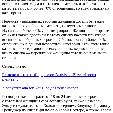
всего им нравятся ум и интеллект, смелость и доброта — эти
качества выбрали более 70% опрошенных во всех возрастных
категориях.
Перенять у выбранных героинь женщины хотели бы такие
качества, как храбрость, смелость, целеустремленность.
Их назвали более 60% участниц опроса. Женщины в возрасте
от 45 лет также добавили к этому списку качеств приятную
внешность выбранных героинь. Об этом сказали более 50%
опрошенных в данной возрастной категории. При этом такие
качества, как скромность, сексуальность, верность остались
внизу списка — перенять их женщины хотели бы в меньшей
степени.
Сейчас читают
Ex-исполнительный директор Activision Blizzard хочет
купить…
X запустит аналог YouTube для телевизоров
Респондентки в возрасте от 18 до 24 лет в числе героинь,
с которыми женщины себя ассоциируют, также называли
Эльзу из мультфильма «Холодное сердце», Золушку, Гермиону
Грейнджер из книг и фильмов о Гарри Поттере, а также Харли