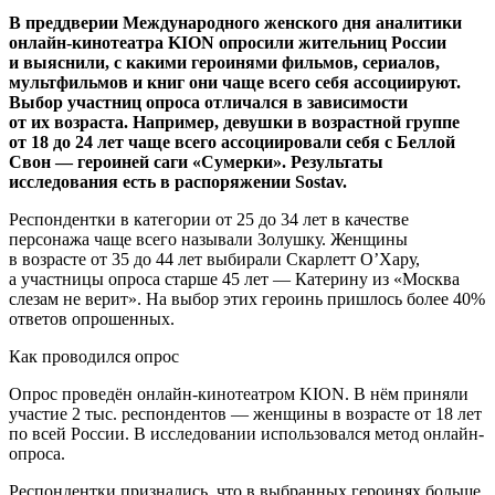
В преддверии Международного женского дня аналитики
онлайн-кинотеатра KION опросили жительниц России
и выяснили, с какими героинями фильмов, сериалов,
мультфильмов и книг они чаще всего себя ассоциируют.
Выбор участниц опроса отличался в зависимости
от их возраста. Например, девушки в возрастной группе
от 18 до 24 лет чаще всего ассоциировали себя с Беллой
Свон — героиней саги «Сумерки». Результаты
исследования есть в распоряжении Sostav.
Респондентки в категории от 25 до 34 лет в качестве
персонажа чаще всего называли Золушку. Женщины
в возрасте от 35 до 44 лет выбирали Скарлетт О’Хару,
а участницы опроса старше 45 лет — Катерину из «Москва
слезам не верит». На выбор этих героинь пришлось более 40%
ответов опрошенных.
Как проводился опрос
Опрос проведён онлайн-кинотеатром KION. В нём приняли
участие 2 тыс. респондентов — женщины в возрасте от 18 лет
по всей России. В исследовании использовался метод онлайн-
опроса.
Респондентки признались, что в выбранных героинях больше