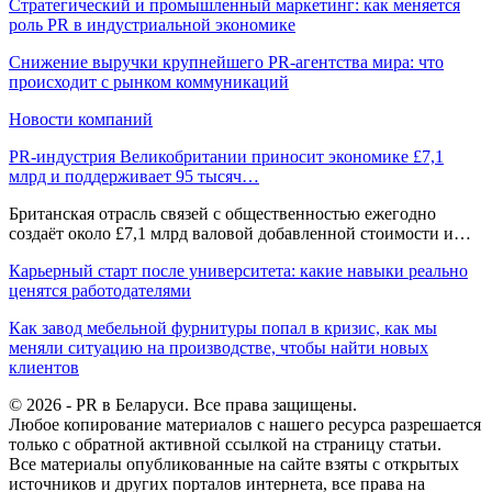
Стратегический и промышленный маркетинг: как меняется
роль PR в индустриальной экономике
Снижение выручки крупнейшего PR-агентства мира: что
происходит с рынком коммуникаций
Новости компаний
PR-индустрия Великобритании приносит экономике £7,1
млрд и поддерживает 95 тысяч…
Британская отрасль связей с общественностью ежегодно
создаёт около £7,1 млрд валовой добавленной стоимости и…
Карьерный старт после университета: какие навыки реально
ценятся работодателями
Как завод мебельной фурнитуры попал в кризис, как мы
меняли ситуацию на производстве, чтобы найти новых
клиентов
© 2026 - PR в Беларуси. Все права защищены.
Любое копирование материалов с нашего ресурса разрешается
только с обратной активной ссылкой на страницу статьи.
Все материалы опубликованные на сайте взяты с открытых
источников и других порталов интернета, все права на