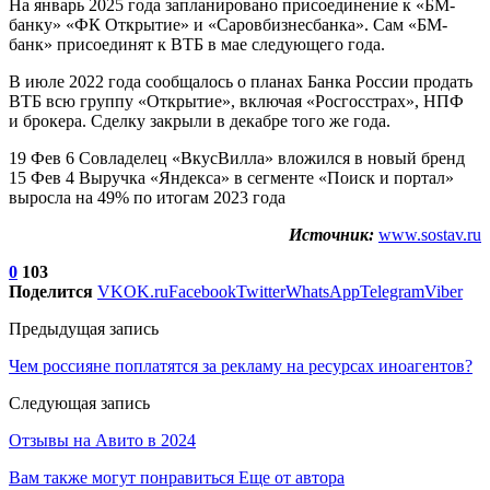
На январь 2025 года запланировано присоединение к «БМ-
банку» «ФК Открытие» и «Саровбизнесбанка». Сам «БМ-
банк» присоединят к ВТБ в мае следующего года.
В июле 2022 года сообщалось о планах Банка России продать
ВТБ всю группу «Открытие», включая «Росгосстрах», НПФ
и брокера. Сделку закрыли в декабре того же года.
19 Фев 6 Совладелец «ВкусВилла» вложился в новый бренд
15 Фев 4 Выручка «Яндекса» в сегменте «Поиск и портал»
выросла на 49% по итогам 2023 года
Источник:
www.sostav.ru
0
103
Поделится
VK
OK.ru
Facebook
Twitter
WhatsApp
Telegram
Viber
Предыдущая запись
Чем россияне поплатятся за рекламу на ресурсах иноагентов?
Следующая запись
Отзывы на Авито в 2024
Вам также могут понравиться
Еще от автора