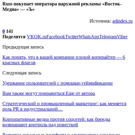
Russ покупает оператора наружной рекламы «Восток-
Медиа» — «Ъ»
Источник:
adindex.ru
0
141
Поделится
VK
OK.ru
Facebook
Twitter
WhatsApp
Telegram
Viber
Предыдущая запись
Как понять, что в вашей компании плохой копирайтер — 6
красных флагов
Следующая запись
Удержание пользователей с помощью геймификации
Вам также могут понравиться
Еще от автора
Стратегический и промышленный маркетинг: как меняется
роль PR в индустриальной…
Корпоративные медиа против соцсетей: как бренды
возвращают контроль над повесткой
Развитие локальных платформ и альтернатива западным