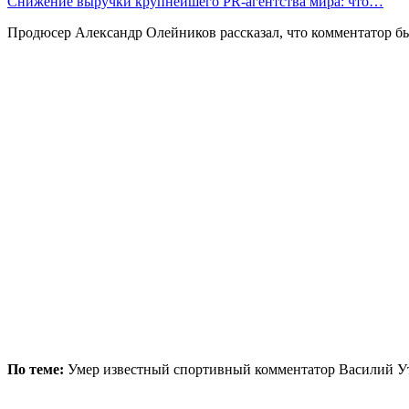
Снижение выручки крупнейшего PR-агентства мира: что…
Продюсер Александр Олейников рассказал, что комментатор был
По теме:
Умер известный спортивный комментатор Василий У