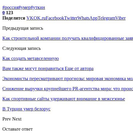
#россия
#умер
#уткин
0
123
Поделится
VK
OK.ru
Facebook
Twitter
WhatsApp
Telegram
Viber
Предыдущая запись
Как строительной компании получать квалифицированные заяв
Следующая запись
Как создать метавселенную
Вам также могут понравиться
Еще от автора
Экономисты пересматривают прогнозы: мировая экономика мо
Снижение выручки крупнейшего PR-агентства мира: что прои
Как спортивные сайты удерживают внимание в межсезонье
В Турции умер белорус
Prev
Next
Оставьте ответ