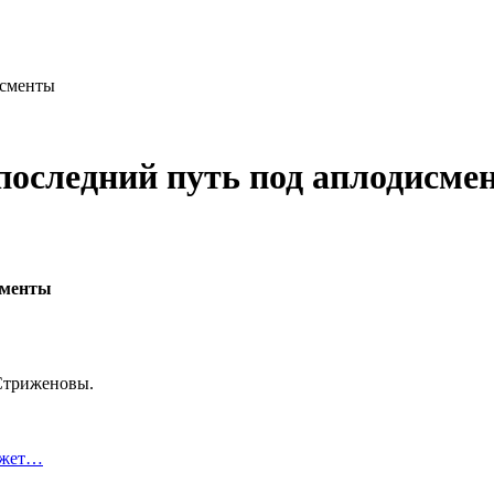
исменты
последний путь под аплодисме
 Стриженовы.
ожет…