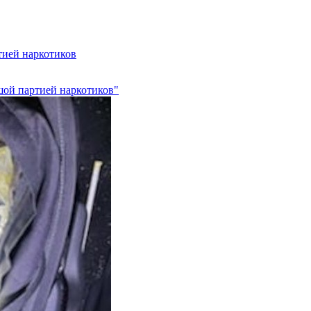
тией наркотиков
шой партией наркотиков"