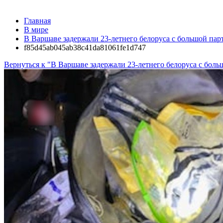
Главная
В мире
В Варшаве задержали 23-летнего белоруса с большой пар
f85d45ab045ab38c41da81061fe1d747
Вернуться к "В Варшаве задержали 23-летнего белоруса с боль