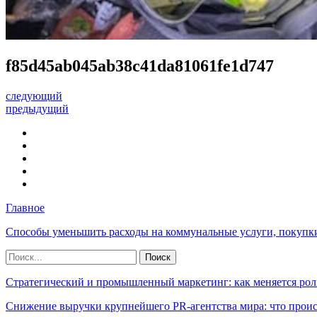
f85d45ab045ab38c41da81061fe1d747
следующий
предыдущий
Главное
Способы уменьшить расходы на коммунальные услуги, покупк
Стратегический и промышленный маркетинг: как меняется рол
Снижение выручки крупнейшего PR-агентства мира: что прои