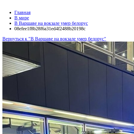
Главная
В мире
В Варшаве на вокзале умер белорус
08efee1f8b28f6a31ed4f2488b20198c
Вернуться к "В Варшаве на вокзале умер белорус"