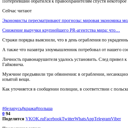
Потерпевший обратился к правоохранителям спустя некоторое в
Сейчас читают
Экономисты пересматривают прогнозы: мировая экономика м
Снижение выручки крупнейшего PR-агентства мира: что…
Стражи порядка выяснили, что в день ограбления по украден
А также что назавтра злоумышленник потребовал от нашего соо
Личность правонарушителя удалось установить. След привел к
Гайковича.
Мужчине предъявили три обвинения: в ограблении, несанкцио
изъятой вещи.
Как уточняется в сообщении полиции, в соответствии с польск
#беларусь
#кража
#польша
0
94
Поделится
VK
OK.ru
Facebook
Twitter
WhatsApp
Telegram
Viber