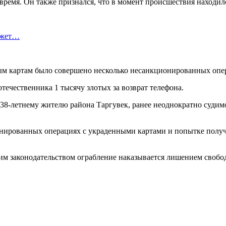
ремя. Он также признался, что в момент происшествия находилс
ожет…
ным картам было совершено несколько несанкционированных опе
течественника 1 тысячу злотых за возврат телефона.
 38-летнему жителю района Таргувек, ранее неоднократно судим
нированных операциях с украденными картами и попытке получ
им законодательством ограбление наказывается лишением свободы