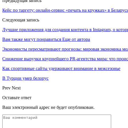
Предыдущая запись
Кейс по таргету: онлайн-сервис «печать на кружках» в Беларус
Следующая запись
Лучшие приложения для создания контента в Instagram, о кото
Вам также могут понравиться
Еще от автора
Экономисты пересматривают прогнозы: мировая экономика мо
Снижение выручки крупнейшего PR-агентства мира: что прои
Как спортивные сайты удерживают внимание в межсезонье
В Турции умер белорус
Prev
Next
Оставьте ответ
Ваш электронный адрес не будет опубликован.