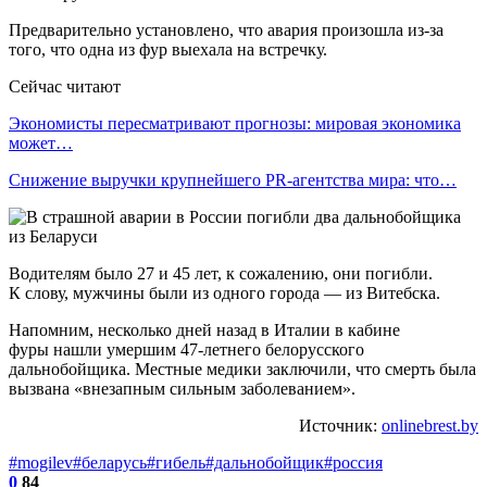
Предварительно установлено, что авария произошла из-за
того, что одна из фур выехала на встречку.
Сейчас читают
Экономисты пересматривают прогнозы: мировая экономика
может…
Снижение выручки крупнейшего PR-агентства мира: что…
Водителям было 27 и 45 лет, к сожалению, они погибли.
К слову, мужчины были из одного города — из Витебска.
Напомним, несколько дней назад в Италии в кабине
фуры нашли умершим 47-летнего белорусского
дальнобойщика. Местные медики заключили, что смерть была
вызвана «внезапным сильным заболеванием».
Источник:
onlinebrest.by
#mogilev
#беларусь
#гибель
#дальнобойщик
#россия
0
84