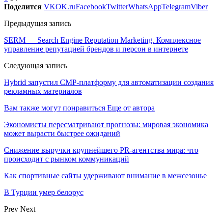
Поделится
VK
OK.ru
Facebook
Twitter
WhatsApp
Telegram
Viber
Предыдущая запись
SERM — Search Engine Reputation Marketing. Комплексное
управление репутацией брендов и персон в интернете
Следующая запись
Hybrid запустил CMP-платформу для автоматизации создания
рекламных материалов
Вам также могут понравиться
Еще от автора
Экономисты пересматривают прогнозы: мировая экономика
может вырасти быстрее ожиданий
Снижение выручки крупнейшего PR-агентства мира: что
происходит с рынком коммуникаций
Как спортивные сайты удерживают внимание в межсезонье
В Турции умер белорус
Prev
Next