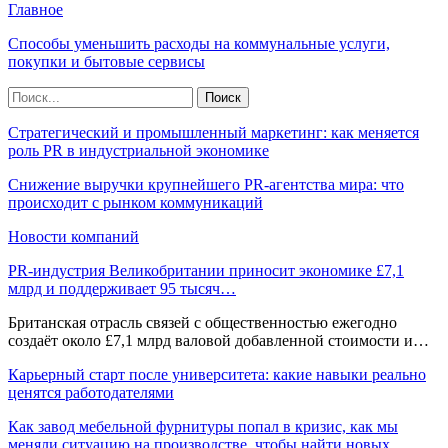
Главное
Способы уменьшить расходы на коммунальные услуги,
покупки и бытовые сервисы
Стратегический и промышленный маркетинг: как меняется
роль PR в индустриальной экономике
Снижение выручки крупнейшего PR-агентства мира: что
происходит с рынком коммуникаций
Новости компаний
PR-индустрия Великобритании приносит экономике £7,1
млрд и поддерживает 95 тысяч…
Британская отрасль связей с общественностью ежегодно
создаёт около £7,1 млрд валовой добавленной стоимости и…
Карьерный старт после университета: какие навыки реально
ценятся работодателями
Как завод мебельной фурнитуры попал в кризис, как мы
меняли ситуацию на производстве, чтобы найти новых