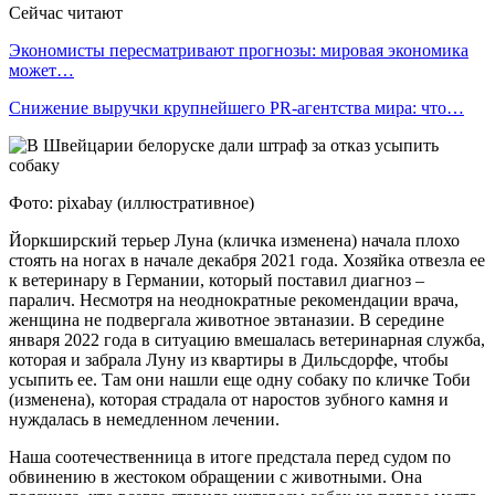
Сейчас читают
Экономисты пересматривают прогнозы: мировая экономика
может…
Снижение выручки крупнейшего PR-агентства мира: что…
Фото: pixabay (иллюстративное)
Йоркширский терьер Луна (кличка изменена) начала плохо
стоять на ногах в начале декабря 2021 года. Хозяйка отвезла ее
к ветеринару в Германии, который поставил диагноз –
паралич. Несмотря на неоднократные рекомендации врача,
женщина не подвергала животное эвтаназии. В середине
января 2022 года в ситуацию вмешалась ветеринарная служба,
которая и забрала Луну из квартиры в Дильсдорфе, чтобы
усыпить ее. Там они нашли еще одну собаку по кличке Тоби
(изменена), которая страдала от наростов зубного камня и
нуждалась в немедленном лечении.
Наша соотечественница в итоге предстала перед судом по
обвинению в жестоком обращении с животными. Она