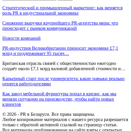
Стратегический и промышленный маркетинг: как меняется
роль PR в индустриальной экономике
Снижение выручки крупнейшего PR-агентства мира: что
происходит с рынком коммуникаций
Новости компаний
PR-индустрия Великобритании приносит экономике £7,1
млрд и поддерживает 95 тысяч…
Британская отрасль связей с общественностью ежегодно
создаёт около £7,1 млрд валовой добавленной стоимости и…
Карьерный старт после университета: какие навыки реально
ценятся работодателями
Как завод мебельной фурнитуры попал в кризис, как мы
меняли ситуацию на производстве, чтобы найти новых
клиентов
© 2026 - PR в Беларуси. Все права защищены.
Любое копирование материалов с нашего ресурса разрешается
только с обратной активной ссылкой на страницу статьи.
Все материалы опубликованные на сайте взяты с открытых