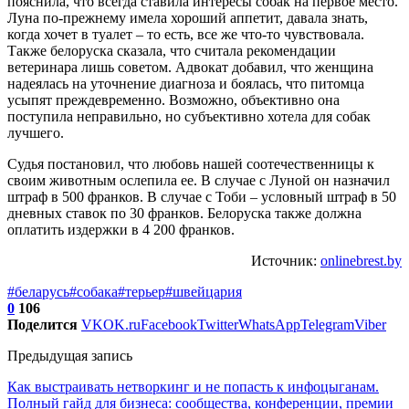
пояснила, что всегда ставила интересы собак на первое место.
Луна по-прежнему имела хороший аппетит, давала знать,
когда хочет в туалет – то есть, все же что-то чувствовала.
Также белоруска сказала, что считала рекомендации
ветеринара лишь советом. Адвокат добавил, что женщина
надеялась на уточнение диагноза и боялась, что питомца
усыпят преждевременно. Возможно, объективно она
поступила неправильно, но субъективно хотела для собак
лучшего.
Судья постановил, что любовь нашей соотечественницы к
своим животным ослепила ее. В случае с Луной он назначил
штраф в 500 франков. В случае с Тоби – условный штраф в 50
дневных ставок по 30 франков. Белоруска также должна
оплатить издержки в 4 200 франков.
Источник:
onlinebrest.by
#беларусь
#собака
#терьер
#швейцария
0
106
Поделится
VK
OK.ru
Facebook
Twitter
WhatsApp
Telegram
Viber
Предыдущая запись
Как выстраивать нетворкинг и не попасть к инфоцыганам.
Полный гайд для бизнеса: сообщества, конференции, премии