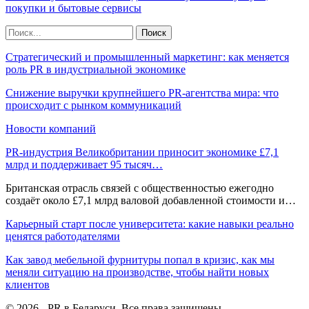
покупки и бытовые сервисы
Стратегический и промышленный маркетинг: как меняется
роль PR в индустриальной экономике
Снижение выручки крупнейшего PR-агентства мира: что
происходит с рынком коммуникаций
Новости компаний
PR-индустрия Великобритании приносит экономике £7,1
млрд и поддерживает 95 тысяч…
Британская отрасль связей с общественностью ежегодно
создаёт около £7,1 млрд валовой добавленной стоимости и…
Карьерный старт после университета: какие навыки реально
ценятся работодателями
Как завод мебельной фурнитуры попал в кризис, как мы
меняли ситуацию на производстве, чтобы найти новых
клиентов
© 2026 - PR в Беларуси. Все права защищены.