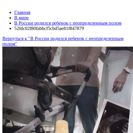
Главная
В мире
В России родился ребенок с неопределенным полом
52fdc02f80fabbcf5cbd5ae81f847879
Вернуться к "В России родился ребенок с неопределенным
полом"