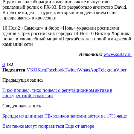
В рамках коллаборации компании также выпустили
рекламный ролик о FX-33. Его разработало агентство David.
В центре видео — бургер, который под действием огня
превращается в кроссовки.
16 Ноя 2 «Самокат» и бюро «Новь» украсили росписями
здания в трёх российских городах 14 Ноя 10 Виктор Хориняк
попал в «волшебный мир» «Перекрёстка» в новой имиджевой
кампании сети
Источник:
www.sostav.ru
0
182
Поделится
VK
OK.ru
Facebook
Twitter
WhatsApp
Telegram
Viber
Предыдущая запись
Тихо пришел, тихо пошел: о репутационном активе в
конкурентной стратегии
Следующая запись
Бренды из длинных ТВ-роликов запоминаются на 17% чаще
Вам также могут понравиться
Еще от автора