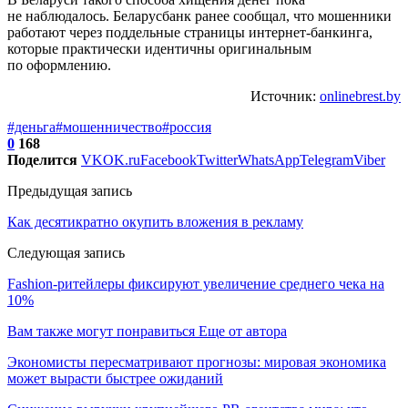
не наблюдалось. Беларусбанк ранее сообщал, что мошенники
работают через поддельные страницы интернет-банкинга,
которые практически идентичны оригинальным
по оформлению.
Источник:
onlinebrest.by
#деньга
#мошенничество
#россия
0
168
Поделится
VK
OK.ru
Facebook
Twitter
WhatsApp
Telegram
Viber
Предыдущая запись
Как десятикратно окупить вложения в рекламу
Следующая запись
Fashion-ритейлеры фиксируют увеличение среднего чека на
10%
Вам также могут понравиться
Еще от автора
Экономисты пересматривают прогнозы: мировая экономика
может вырасти быстрее ожиданий