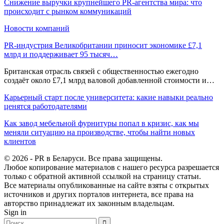
Снижение выручки крупнейшего PR-агентства мира: что
происходит с рынком коммуникаций
Новости компаний
PR-индустрия Великобритании приносит экономике £7,1
млрд и поддерживает 95 тысяч…
Британская отрасль связей с общественностью ежегодно
создаёт около £7,1 млрд валовой добавленной стоимости и…
Карьерный старт после университета: какие навыки реально
ценятся работодателями
Как завод мебельной фурнитуры попал в кризис, как мы
меняли ситуацию на производстве, чтобы найти новых
клиентов
© 2026 - PR в Беларуси. Все права защищены.
Любое копирование материалов с нашего ресурса разрешается
только с обратной активной ссылкой на страницу статьи.
Все материалы опубликованные на сайте взяты с открытых
источников и других порталов интернета, все права на
авторство принадлежат их законным владельцам.
Sign in