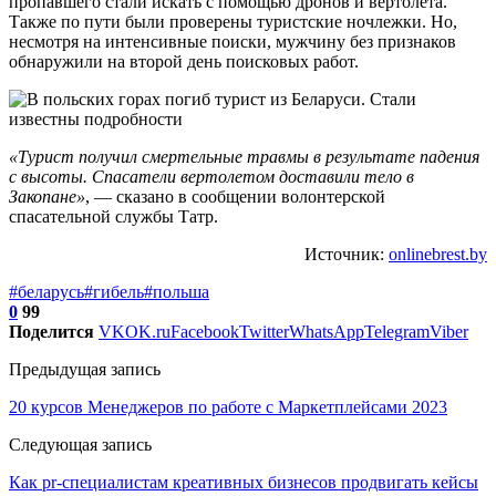
пропавшего стали искать с помощью дронов и вертолета.
Также по пути были проверены туристские ночлежки. Но,
несмотря на интенсивные поиски, мужчину без признаков
обнаружили на второй день поисковых работ.
«Турист получил смертельные травмы в результате падения
с высоты. Спасатели вертолетом доставили тело в
Закопане»
, — сказано в сообщении волонтерской
спасательной службы Татр.
Источник:
onlinebrest.by
#беларусь
#гибель
#польша
0
99
Поделится
VK
OK.ru
Facebook
Twitter
WhatsApp
Telegram
Viber
Предыдущая запись
20 курсов Менеджеров по работе с Маркетплейсами 2023
Следующая запись
Как pr-специалистам креативных бизнесов продвигать кейсы