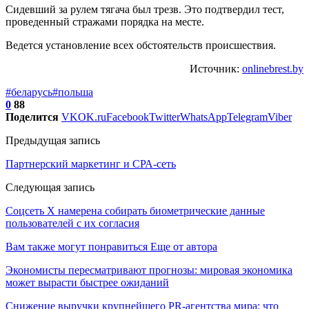
Сидевший за рулем тягача был трезв. Это подтвердил тест,
проведенный стражами порядка на месте.
Ведется установление всех обстоятельств происшествия.
Источник:
onlinebrest.by
#беларусь
#польша
0
88
Поделится
VK
OK.ru
Facebook
Twitter
WhatsApp
Telegram
Viber
Предыдущая запись
Партнерский маркетинг и СРА-сеть
Следующая запись
Соцсеть X намерена собирать биометрические данные
пользователей с их согласия
Вам также могут понравиться
Еще от автора
Экономисты пересматривают прогнозы: мировая экономика
может вырасти быстрее ожиданий
Снижение выручки крупнейшего PR-агентства мира: что