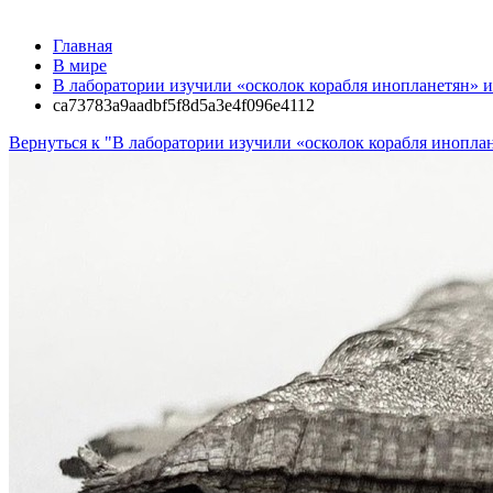
Главная
В мире
В лаборатории изучили «осколок корабля инопланетян»
ca73783a9aadbf5f8d5a3e4f096e4112
Вернуться к "В лаборатории изучили «осколок корабля инопл