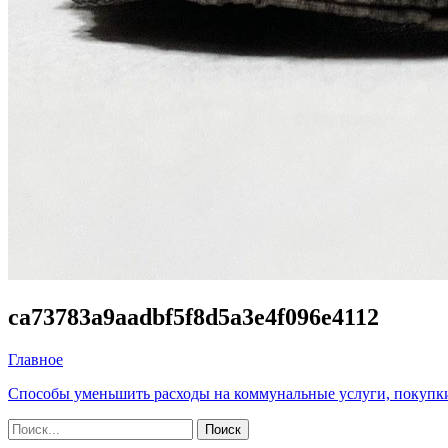
ca73783a9aadbf5f8d5a3e4f096e4112
Главное
Способы уменьшить расходы на коммунальные услуги, покупк