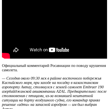
Официальный комментарий Росавиации по поводу крушения
самолета.
— Сегодня около 09:30 мск в районе восточного побережья
Каспийского моря, при заходе на посадку в казахстанском
аэропорту Актау, столкнулся с землей самолет Embraer 190
азербайджанской авиакомпании AZAL. Предварительно: после
столкновения с птицами, из-за возникшей нештатной
ситуации на борту воздушного судна, его командир принял
решение «идти» на запасной аэродром — им был выбран
Актау