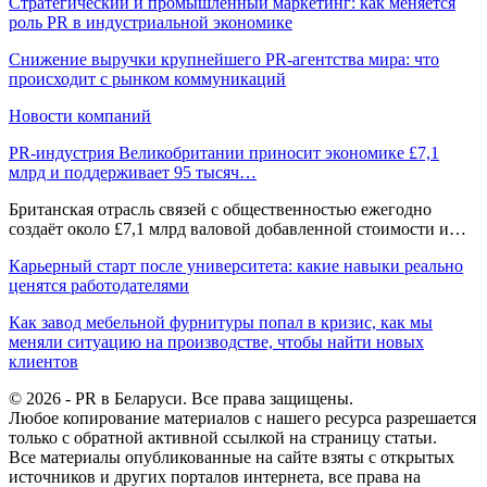
Стратегический и промышленный маркетинг: как меняется
роль PR в индустриальной экономике
Снижение выручки крупнейшего PR-агентства мира: что
происходит с рынком коммуникаций
Новости компаний
PR-индустрия Великобритании приносит экономике £7,1
млрд и поддерживает 95 тысяч…
Британская отрасль связей с общественностью ежегодно
создаёт около £7,1 млрд валовой добавленной стоимости и…
Карьерный старт после университета: какие навыки реально
ценятся работодателями
Как завод мебельной фурнитуры попал в кризис, как мы
меняли ситуацию на производстве, чтобы найти новых
клиентов
© 2026 - PR в Беларуси. Все права защищены.
Любое копирование материалов с нашего ресурса разрешается
только с обратной активной ссылкой на страницу статьи.
Все материалы опубликованные на сайте взяты с открытых
источников и других порталов интернета, все права на