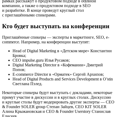
рамках расскажут о продуктовом подходе в обувной
компании, а также о продуктовом подходе в SEO
и разработке. В конце проведут круглый стол
с приглашёнными спикерами.
Кто будет выступать на конференции
Приглашённые спикеры — эксперты в маркетинге, SEO, e-
commerce. Например, на конференции выступят:
Head of Digital Marketing в «Детском мире» Константин
Бровка;
CEO impulse.guru Илья Русаков;
Digital Marketing Director в «Кофемании» Дмитрий
Попов;
E-commerce Director в «Орматек» Сергей Архипов;
Head of Digital Products and Services Development в O’stin
Светлана Пэлед.
Некоторые спикеры будут выступать с докладами, некоторые
примут участие в дискуссии и в круглых столах. Дискуссию
и круглые столы будут модерировать другие эксперты — CEO
& Founder SOLER group Степан Зайцев, CEO KIT SOLER
Алина Крыжановская и CEO & Founder Userstory Станислав
Елисеев.