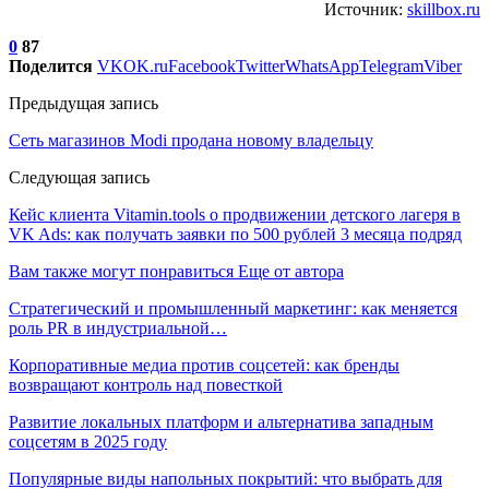
Источник:
skillbox.ru
0
87
Поделится
VK
OK.ru
Facebook
Twitter
WhatsApp
Telegram
Viber
Предыдущая запись
Сеть магазинов Modi продана новому владельцу
Следующая запись
Кейс клиента Vitamin.tools о продвижении детского лагеря в
VK Ads: как получать заявки по 500 рублей 3 месяца подряд
Вам также могут понравиться
Еще от автора
Стратегический и промышленный маркетинг: как меняется
роль PR в индустриальной…
Корпоративные медиа против соцсетей: как бренды
возвращают контроль над повесткой
Развитие локальных платформ и альтернатива западным
соцсетям в 2025 году
Популярные виды напольных покрытий: что выбрать для