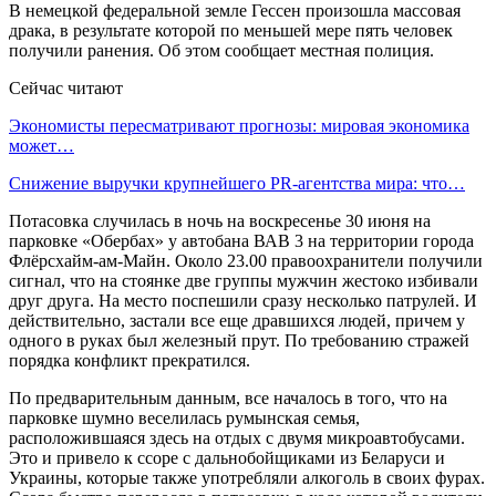
В немецкой федеральной земле Гессен произошла массовая
драка, в результате которой по меньшей мере пять человек
получили ранения. Об этом сообщает местная полиция.
Сейчас читают
Экономисты пересматривают прогнозы: мировая экономика
может…
Снижение выручки крупнейшего PR-агентства мира: что…
Потасовка случилась в ночь на воскресенье 30 июня на
парковке «Обербах» у автобана ВАВ 3 на территории города
Флёрсхайм-ам-Майн. Около 23.00 правоохранители получили
сигнал, что на стоянке две группы мужчин жестоко избивали
друг друга. На место поспешили сразу несколько патрулей. И
действительно, застали все еще дравшихся людей, причем у
одного в руках был железный прут. По требованию стражей
порядка конфликт прекратился.
По предварительным данным, все началось в того, что на
парковке шумно веселилась румынская семья,
расположившаяся здесь на отдых с двумя микроавтобусами.
Это и привело к ссоре с дальнобойщиками из Беларуси и
Украины, которые также употребляли алкоголь в своих фурах.