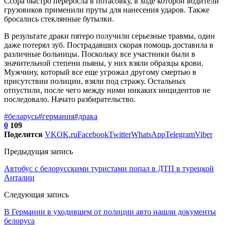
Ссора быстро переросла в потасовку, в ходе которой водители
грузовиков применили пруты для нанесения ударов. Также
бросались стеклянные бутылки.
В результате драки пятеро получили серьезные травмы, один
даже потерял зуб. Пострадавших скорая помощь доставила в
различные больницы. Поскольку все участники были в
значительной степени пьяны, у них взяли образцы крови.
Мужчину, который все еще угрожал другому смертью в
присутствии полиции, взяли под стражу. Остальных
отпустили, после чего между ними никаких инцидентов не
последовало. Начато разбирательство.
#беларусь
#германия
#драка
0
109
Поделится
VK
OK.ru
Facebook
Twitter
WhatsApp
Telegram
Viber
Предыдущая запись
Автобус с белорусскими туристами попал в ДТП в турецкой
Анталии
Следующая запись
В Германии в уходившем от полиции авто нашли документы
белоруса