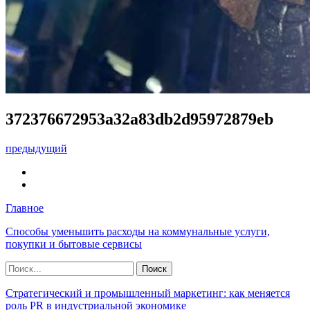
372376672953a32a83db2d95972879eb
предыдущий
Главное
Способы уменьшить расходы на коммунальные услуги,
покупки и бытовые сервисы
Стратегический и промышленный маркетинг: как меняется
роль PR в индустриальной экономике