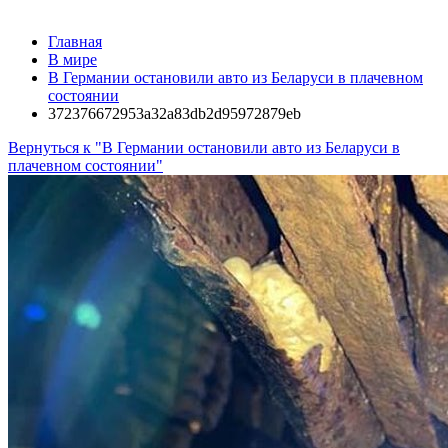
Главная
В мире
В Германии остановили авто из Беларуси в плачевном
состоянии
372376672953a32a83db2d95972879eb
Вернуться к "В Германии остановили авто из Беларуси в
плачевном состоянии"