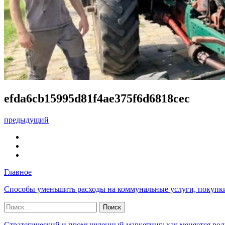
efda6cb15995d81f4ae375f6d6818cec
предыдущий
Главное
Способы уменьшить расходы на коммунальные услуги, покупк
Стратегический и промышленный маркетинг: как меняется рол