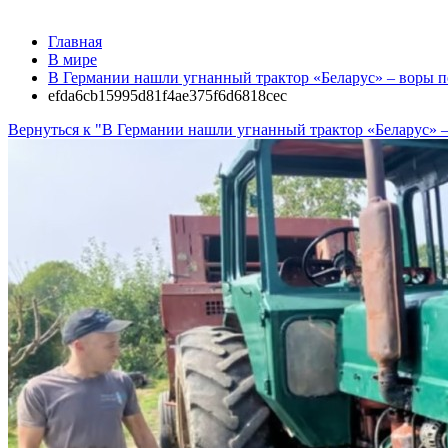
Главная
В мире
В Германии нашли угнанный трактор «Беларус» – воры п
efda6cb15995d81f4ae375f6d6818cec
Вернуться к "В Германии нашли угнанный трактор «Беларус» –