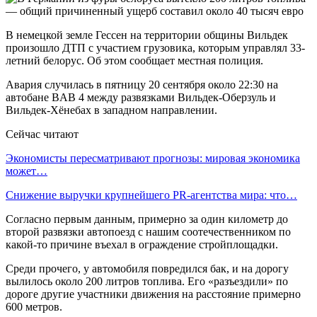
В немецкой земле Гессен на территории общины Вильдек
произошло ДТП с участием грузовика, которым управлял 33-
летний белорус. Об этом сообщает местная полиция.
Авария случилась в пятницу 20 сентября около 22:30 на
автобане BAB 4 между развязками Вильдек-Оберзуль и
Вильдек-Хёнебах в западном направлении.
Сейчас читают
Экономисты пересматривают прогнозы: мировая экономика
может…
Снижение выручки крупнейшего PR-агентства мира: что…
Согласно первым данным, примерно за один километр до
второй развязки автопоезд с нашим соотечественником по
какой-то причине въехал в ограждение стройплощадки.
Среди прочего, у автомобиля повредился бак, и на дорогу
вылилось около 200 литров топлива. Его «разъездили» по
дороге другие участники движения на расстояние примерно
600 метров.