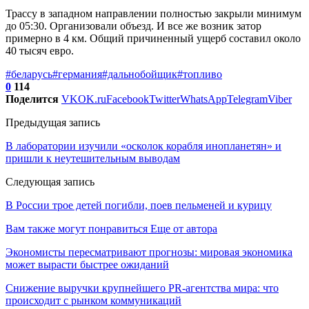
Трассу в западном направлении полностью закрыли минимум
до 05:30. Организовали объезд. И все же возник затор
примерно в 4 км. Общий причиненный ущерб составил около
40 тысяч евро.
#беларусь
#германия
#дальнобойщик
#топливо
0
114
Поделится
VK
OK.ru
Facebook
Twitter
WhatsApp
Telegram
Viber
Предыдущая запись
В лаборатории изучили «осколок корабля инопланетян» и
пришли к неутешительным выводам
Следующая запись
В России трое детей погибли, поев пельменей и курицу
Вам также могут понравиться
Еще от автора
Экономисты пересматривают прогнозы: мировая экономика
может вырасти быстрее ожиданий
Снижение выручки крупнейшего PR-агентства мира: что
происходит с рынком коммуникаций