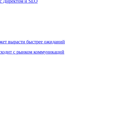
екс Директом и SEO
жет вырасти быстрее ожиданий
сходит с рынком коммуникаций