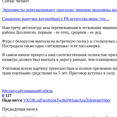
Сейчас читают
Экономисты пересматривают прогнозы: мировая экономика м
Снижение выручки крупнейшего PR-агентства мира: что…
Навстречу автопоезду шла перемежавшаяся легковыми машинами
района Диллинген, первым – ее отец, средним – ее дед.
Фура с белорусом выехала на встречную полосу и столкнулась с
Пострадала также одна «легковушка» и ее пассажирка.
В самом начале процесса наш соотечественник полностью призн
назавтра должен был выехать в дорогу раньше, чем планировал
Учитывая ясную картину происшествия и полное признание вин
транспортными средствами на 5 лет. Приговор вступил в силу.
#беларусь
#германия
#гибель
0
127
Поделится
VK
OK.ru
Facebook
Twitter
WhatsApp
Telegram
Viber
Предыдущая запись