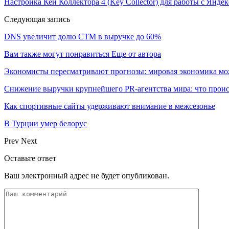
Настройка Кей Коллектора 4 (Key Collector) для работы с Янд
Следующая запись
DNS увеличит долю СТМ в выручке до 60%
Вам также могут понравиться
Еще от автора
Экономисты пересматривают прогнозы: мировая экономика мо
Снижение выручки крупнейшего PR-агентства мира: что прои
Как спортивные сайты удерживают внимание в межсезонье
В Турции умер белорус
Prev
Next
Оставьте ответ
Ваш электронный адрес не будет опубликован.