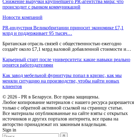
Снижение выручки крупнейшего PR-агентства мира: что
происходит с рынком коммуникаций
Новости компаний
PR-индустрия Великобритании приносит экономике £7,1
млрд и поддерживает 95 тысяч…
Британская отрасль связей с общественностью ежегодно
создаёт около £7,1 млрд валовой добавленной стоимости и…
Карьерный старт после университета: какие навыки реально
ценятся работодателями
Как завод мебельной фурнитуры попал в кризис, как мы
меняли ситуацию на производстве, чтобы найти новых
клиентов
© 2026 - PR в Беларуси. Все права защищены.
Любое копирование материалов с нашего ресурса разрешается
только с обратной активной ссылкой на страницу статьи.
Все материалы опубликованные на сайте взяты с открытых
источников и других порталов интернета, все права на
авторство принадлежат их законным владельцам.
Sign in