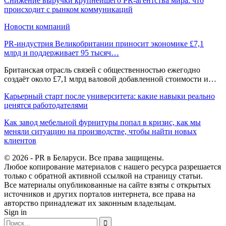
Снижение выручки крупнейшего PR-агентства мира: что
происходит с рынком коммуникаций
Новости компаний
PR-индустрия Великобритании приносит экономике £7,1
млрд и поддерживает 95 тысяч…
Британская отрасль связей с общественностью ежегодно
создаёт около £7,1 млрд валовой добавленной стоимости и…
Карьерный старт после университета: какие навыки реально
ценятся работодателями
Как завод мебельной фурнитуры попал в кризис, как мы
меняли ситуацию на производстве, чтобы найти новых
клиентов
© 2026 - PR в Беларуси. Все права защищены.
Любое копирование материалов с нашего ресурса разрешается
только с обратной активной ссылкой на страницу статьи.
Все материалы опубликованные на сайте взяты с открытых
источников и других порталов интернета, все права на
авторство принадлежат их законным владельцам.
Sign in