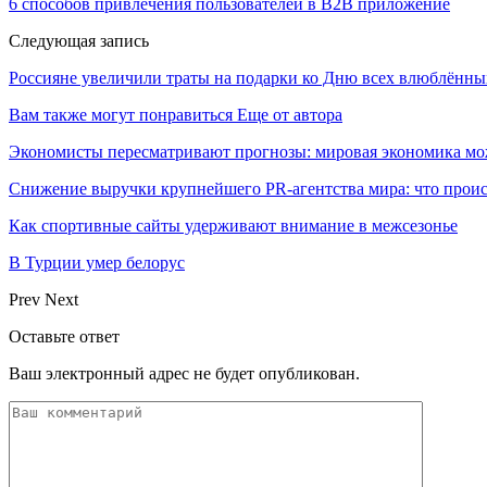
6 способов привлечения пользователей в В2В приложение
Следующая запись
Россияне увеличили траты на подарки ко Дню всех влюблённы
Вам также могут понравиться
Еще от автора
Экономисты пересматривают прогнозы: мировая экономика мо
Снижение выручки крупнейшего PR-агентства мира: что прои
Как спортивные сайты удерживают внимание в межсезонье
В Турции умер белорус
Prev
Next
Оставьте ответ
Ваш электронный адрес не будет опубликован.