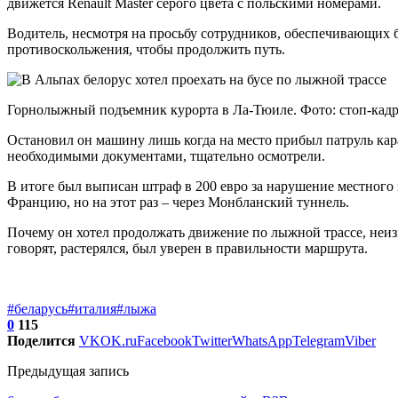
движется Renault Master серого цвета с польскими номерами.
Водитель, несмотря на просьбу сотрудников, обеспечивающих бе
противоскольжения, чтобы продолжить путь.
Горнолыжный подъемник курорта в Ла-Тюиле. Фото: стоп-кадр 
Остановил он машину лишь когда на место прибыл патруль кар
необходимыми документами, тщательно осмотрели.
В итоге был выписан штраф в 200 евро за нарушение местного
Францию, но на этот раз – через Монбланский туннель.
Почему он хотел продолжать движение по лыжной трассе, неиз
говорят, растерялся, был уверен в правильности маршрута.
#беларусь
#италия
#лыжа
0
115
Поделится
VK
OK.ru
Facebook
Twitter
WhatsApp
Telegram
Viber
Предыдущая запись