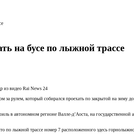
се
ать на бусе по лыжной трассе
р из видео Rai News 24
м за рулем, который собирался проехать по закрытой на зиму д
ль в автономном регионе Валле-д’Аоста, на государственной а
что по лыжной трассе номер 7 расположенного здесь горнолыжн