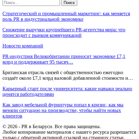
Стратегический и промышленный маркетинг: как меняется
роль PR в индустриальной экономике
Снижение выручки крупнейшего PR-агентства мира: что
происходит с рынком коммуникаций
Новости компаний
PR-индустрия Великобритании приносит экономике £7,1
млрд и поддерживает 95 тысяч…
Британская отрасль связей с общественностью ежегодно
создаёт около £7,1 млрд валовой добавленной стоимости и…
Карьерный старт после университета: какие навыки реально
ценятся работодателями
Как завод мебельной фурнитуры попал в кризис, как мы
меняли ситуацию на производстве, чтобы найти новых
клиентов
© 2026 - PR в Беларуси. Все права защищены.
Любое копирование материалов с нашего ресурса разрешается
только с обратной активной ссылкой на страницу статьи.