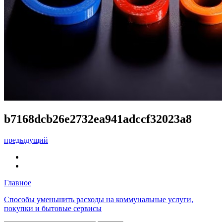
b7168dcb26e2732ea941adccf32023a8
предыдущий
Главное
Способы уменьшить расходы на коммунальные услуги,
покупки и бытовые сервисы