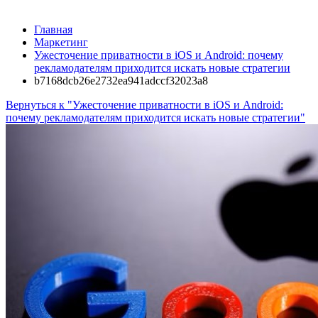
Главная
Маркетинг
Ужесточение приватности в iOS и Android: почему
рекламодателям приходится искать новые стратегии
b7168dcb26e2732ea941adccf32023a8
Вернуться к "Ужесточение приватности в iOS и Android:
почему рекламодателям приходится искать новые стратегии"