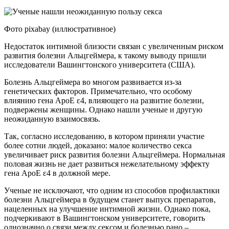
Фото pixabay (иллюстративное)
Недостаток интимной близости связан с увеличенным риском
развития болезни Альцгеймера, к такому выводу пришли
исследователи Вашингтонского университета (США).
Болезнь Альцгеймера во многом развивается из-за
генетических факторов. Примечательно, что особому
влиянию гена ApoE ε4, влияющего на развитие болезни,
подвержены женщины. Однако нашли ученые и другую
неожиданную взаимосвязь.
Так, согласно исследованию, в котором приняли участие
более сотни людей, доказано: малое количество секса
увеличивает риск развития болезни Альцгеймера. Нормальная
половая жизнь не дает развиться нежелательному эффекту
гена ApoE ε4 в должной мере.
Ученые не исключают, что одним из способов профилактики
болезни Альцгеймера в будущем станет выпуск препаратов,
нацеленных на улучшение интимной жизни. Однако пока,
подчеркивают в Вашингтонском университете, говорить
однозначно о связи между сексом и болезнью рано –