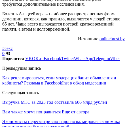
требуются дополнительные исследования.
Болезнь Альцгеймера – наиболее распространенная форма
деменции, которая, как правило, выявляется у людей старше
65 лет. Чаще всего выражается потерей кратковременной
памяти, а затем и долговременной.
Источник:
onlinebrest.by
#секс
0
93
Поделится
VK
OK.ru
Facebook
Twitter
WhatsApp
Telegram
Viber
Предыдущая запись
Как рекламироваться, если модерация банит объявления и
кабинеты? Реклама в FacebookInst в обход модерации
Следующая запись
Выручка МТС за 2023 год составила 606 млрд рублей
Вам также могут понравиться
Еще от автора
Экономисты пересматривают прогнозы: мировая экономика
может вырасти быстрее ожиданий