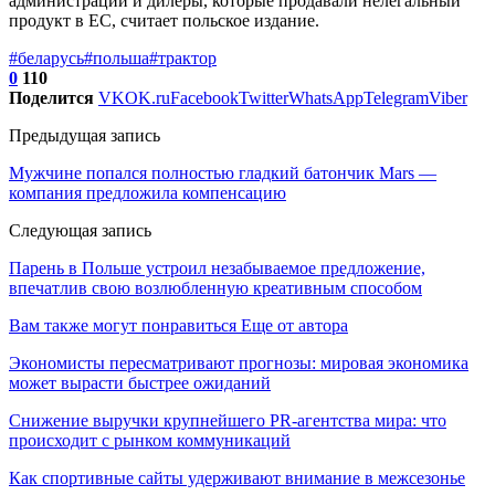
администраций и дилеры, которые продавали нелегальный
продукт в ЕС, считает польское издание.
#беларусь
#польша
#трактор
0
110
Поделится
VK
OK.ru
Facebook
Twitter
WhatsApp
Telegram
Viber
Предыдущая запись
Мужчине попался полностью гладкий батончик Mars —
компания предложила компенсацию
Следующая запись
Парень в Польше устроил незабываемое предложение,
впечатлив свою возлюбленную креативным способом
Вам также могут понравиться
Еще от автора
Экономисты пересматривают прогнозы: мировая экономика
может вырасти быстрее ожиданий
Снижение выручки крупнейшего PR-агентства мира: что
происходит с рынком коммуникаций
Как спортивные сайты удерживают внимание в межсезонье