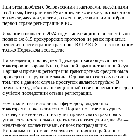
При этом проблем с белорусскими тракторами, ввезёнными
из Литвы, Венгрии или Румынии, не возникло, потому что в
таких случаях документы должен представить импортёр в
первой стране регистрации в ЕС.
Издание сообщает: в 2024 году в апелляционный совет было
подано аж 815 прокурорских протестов на ранее принятые
решения о регистрации тракторов BELARUS — и это в одном
только Подляском воеводстве.
На заседании, прошедшем 4 декабря и касающемся шести
тракторов из города Валча, Высший административный суд
Варшавы признал: регистрация транспортных средств была
проведена в нарушение закона. Однако выразил сомнение в
том, что в данном случае проступок является грубым. В
результате суд обязал апелляционный совет пересмотреть дело
с учётом последствий отзыва регистрации.
Чем закончится история для фермеров, владеющих
тракторами, пока неизвестно. Портал полагает: в худшем
случае, а именно если поступит приказ сдать тракторы в
утиль, останется только подать иск о возмещении ущерба —
желательно коллективный, от всех пострадавших.
Виновными в этом деле являются чиновники районных