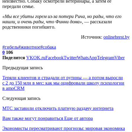
неизвестно. Собаку осмотрели ветеринары, а затем ее
передали семье.
«Мы все убиты горем из-за потери Рича, но рады, что его
нашли, и очень рады, что Финни дома»,
— рассказали
родственники погибшего.
Источник:
onlinebrest.by
#гибель
#животное
#собака
0
106
Поделится
VK
OK.ru
Facebook
Twitter
WhatsApp
Telegram
Viber
Предыдущая запись
Теряли клиентов и страдали от рутины — а потом выросли
с 2 до 150 млн в мес: как мы оцифровали школу психологии
в amoCRM
Следующая запись
МТС заставили отключить платную раздачу интернета
Вам также могут понравиться
Еще от автора
Экономисты пересматривают прогнозы: мировая экономика