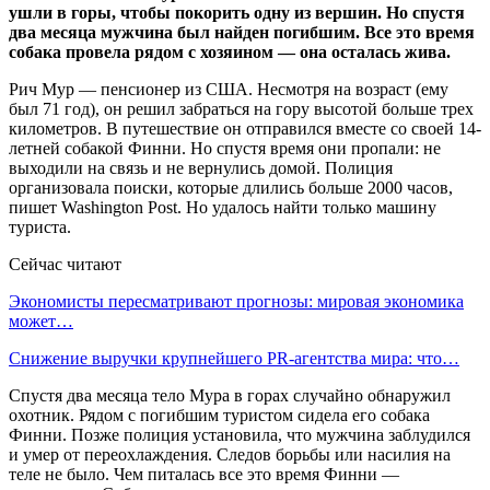
ушли в горы, чтобы покорить одну из вершин. Но спустя
два месяца мужчина был найден погибшим. Все это время
собака провела рядом с хозяином — она осталась жива.
Рич Мур — пенсионер из США. Несмотря на возраст (ему
был 71 год), он решил забраться на гору высотой больше трех
километров. В путешествие он отправился вместе со своей 14-
летней собакой Финни. Но спустя время они пропали: не
выходили на связь и не вернулись домой. Полиция
организовала поиски, которые длились больше 2000 часов,
пишет Washington Post. Но удалось найти только машину
туриста.
Сейчас читают
Экономисты пересматривают прогнозы: мировая экономика
может…
Снижение выручки крупнейшего PR-агентства мира: что…
Спустя два месяца тело Мура в горах случайно обнаружил
охотник. Рядом с погибшим туристом сидела его собака
Финни. Позже полиция установила, что мужчина заблудился
и умер от переохлаждения. Следов борьбы или насилия на
теле не было. Чем питалась все это время Финни —